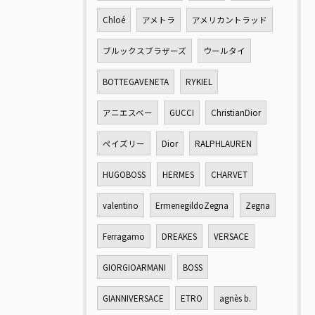
Chloé
アメトラ
アメリカントラッド
ブルックスブラザーズ
ウールタイ
BOTTEGAVENETA
RYKIEL
アニエスベー
GUCCI
ChristianDior
ペイズリー
Dior
RALPHLAUREN
HUGOBOSS
HERMES
CHARVET
valentino
ErmenegildoZegna
Zegna
Ferragamo
DREAKES
VERSACE
GIORGIOARMANI
BOSS
GIANNIVERSACE
ETRO
agnès b.