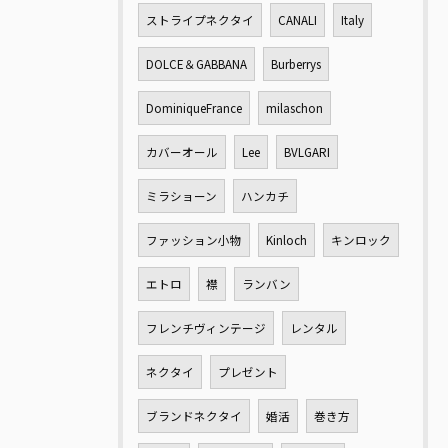
ストライプネクタイ
CANALI
Italy
DOLCE＆GABBANA
Burberrys
DominiqueFrance
milaschon
カバーオール
Lee
BVLGARI
ミラショーン
ハンカチ
ファッション小物
Kinloch
キンロック
エトロ
襟
ランバン
フレンチヴィンテージ
レンタル
ネクタイ
プレゼント
ブランドネクタイ
婚活
巻き方