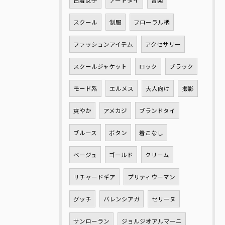
古着女子
アートタイ
音楽
スクール
制服
フローラル柄
ファッションアイテム
アクセサリー
スクールジャケット
ロック
ブラック
モード系
エルメス
大人向け
撮影
爽やか
アメカジ
ブランドタイ
ブルース
ボタン
着こなし
ベージュ
ゴールド
クリーム
リチャードギア
プリティウーマン
グッチ
バレンシアガ
セリーヌ
サンローラン
ジョルジオアルマーニ