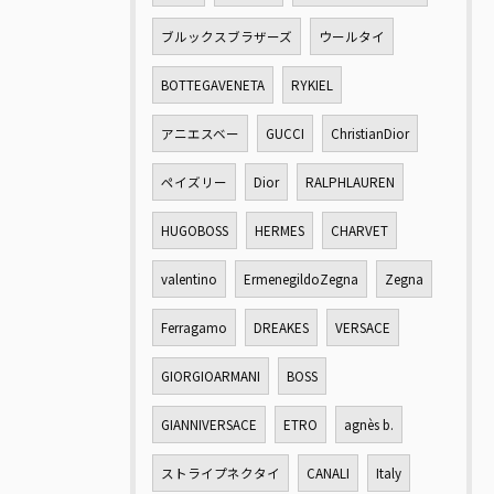
ブルックスブラザーズ
ウールタイ
BOTTEGAVENETA
RYKIEL
アニエスベー
GUCCI
ChristianDior
ペイズリー
Dior
RALPHLAUREN
HUGOBOSS
HERMES
CHARVET
valentino
ErmenegildoZegna
Zegna
Ferragamo
DREAKES
VERSACE
GIORGIOARMANI
BOSS
GIANNIVERSACE
ETRO
agnès b.
ストライプネクタイ
CANALI
Italy