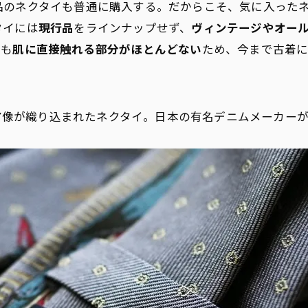
品のネクタイも普通に購入する。だからこそ、気に入った
タイには
現行品
をラインナップせず、
ヴィンテージやオー
ても
肌に直接触れる部分がほとんどない
ため、今まで古着
。
ア像が織り込まれたネクタイ。日本の有名デニムメーカー