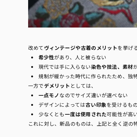
改めて
ヴィンテージや古着のメリット
を挙げ
希少性
があり、人と被らない
現代では手に入らない
染色や技法、素材
規制が緩かった時代に作られたため、独
一方で
デメリット
としては、
一点モノ
なのでサイズ違いが選べない
デザインによっては
古い印象
を受けるも
少なくとも
一度は使用された
可能性が高
これに対し、新品のものは、上記と全く逆の