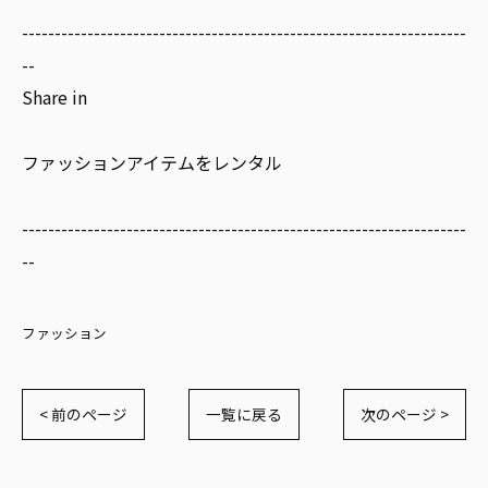
--------------------------------------------------------------------
--
Share in
ファッションアイテムをレンタル
--------------------------------------------------------------------
--
ファッション
< 前のページ
一覧に戻る
次のページ >