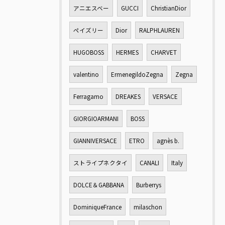
アニエスベー
GUCCI
ChristianDior
ペイズリー
Dior
RALPHLAUREN
HUGOBOSS
HERMES
CHARVET
valentino
ErmenegildoZegna
Zegna
Ferragamo
DREAKES
VERSACE
GIORGIOARMANI
BOSS
GIANNIVERSACE
ETRO
agnès b.
ストライプネクタイ
CANALI
Italy
DOLCE＆GABBANA
Burberrys
DominiqueFrance
milaschon