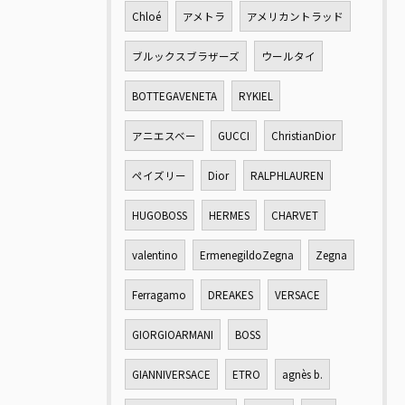
Chloé
アメトラ
アメリカントラッド
ブルックスブラザーズ
ウールタイ
BOTTEGAVENETA
RYKIEL
アニエスベー
GUCCI
ChristianDior
ペイズリー
Dior
RALPHLAUREN
HUGOBOSS
HERMES
CHARVET
valentino
ErmenegildoZegna
Zegna
Ferragamo
DREAKES
VERSACE
GIORGIOARMANI
BOSS
GIANNIVERSACE
ETRO
agnès b.