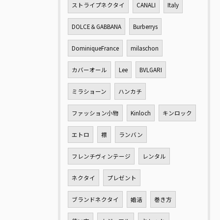
ストライプネクタイ
CANALI
Italy
DOLCE＆GABBANA
Burberrys
DominiqueFrance
milaschon
カバーオール
Lee
BVLGARI
ミラショーン
ハンカチ
ファッション小物
Kinloch
キンロック
エトロ
襟
ランバン
フレンチヴィンテージ
レンタル
ネクタイ
プレゼント
ブランドネクタイ
婚活
巻き方