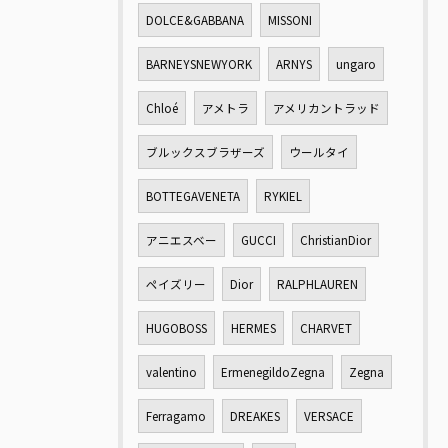
DOLCE&GABBANA
MISSONI
BARNEYSNEWYORK
ARNYS
ungaro
Chloé
アメトラ
アメリカントラッド
ブルックスブラザーズ
ウールタイ
BOTTEGAVENETA
RYKIEL
アニエスベー
GUCCI
ChristianDior
ペイズリー
Dior
RALPHLAUREN
HUGOBOSS
HERMES
CHARVET
valentino
ErmenegildoZegna
Zegna
Ferragamo
DREAKES
VERSACE