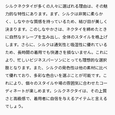
シルクネクタイの人気の秘密を探る
シルクネクタイが多くの人々に選ばれる理由は、その魅
多くの人が選ぶシルクネクタイの魅力
力的な特性にあります。まず、シルクは非常に柔らか
シルクネクタイの色彩と質感の魅力
く、しなやかな質感を持っているため、結び目が美しく
決まります。このしなやかさは、ネクタイを締めたとき
色彩豊かなシルクネクタイの選び方
に自然なドレープを生み出し、全体のスタイルを格上げ
ネクタイにおけるシルクの色彩と質感
します。さらに、シルクは通気性と吸湿性に優れている
シルクネクタイがもたらす色彩の魅力
ため、長時間の着用でも快適さを損ないません。これに
質感で選ぶシルクネクタイの魅力とは
より、忙しいビジネスパーソンにとっても理想的な選択
シルクネクタイの色彩美を引き立てる方法
肢となります。また、シルクの発色性は他の素材に比べ
魅力的な色彩と質感を持つシルクネクタイ
て優れており、多彩な色合いを選ぶことが可能です。こ
シルクネクタイが持つ上品さを探る
れにより、個々のスタイルや場の雰囲気に合わせたコー
ディネートが楽しめます。シルクネクタイは、その上質
上品なシルクネクタイの特徴を解説
さと高級感で、着用者に自信を与えるアイテムと言える
ネクタイで上品さを演出するシルク素材
でしょう。
上品な印象を与えるシルクネクタイの魅力