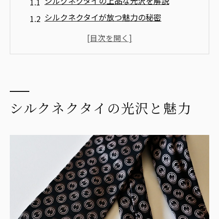
シルクネクタイの上品な光沢を解説
シルクネクタイが放つ魅力の秘密
ネクタイに求められるシルクの特性
光沢が際立つシルクネクタイの選び方
シルクネクタイの魅力を引き立てる秘訣
エレガントな光沢のネクタイ選び
ビジネスシーンに最適なシルクネクタイ
シルクネクタイの光沢と魅力
ビジネスで映えるシルクネクタイの選び方
シルクネクタイがビジネスに適する理由
ネクタイ選びで差をつけるシルクの力
シルクネクタイでビジネスシーンを格上げ
ビジネスでの印象が変わるシルクの魅力
シルクネクタイで信頼感を演出する方法
シルクネクタイの選び方と特徴