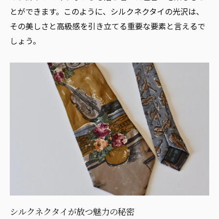
シルクネクタイがフォーマルに与える印象
とができます。このように、シルクネクタイの光沢は、
その美しさと高級感を引き立てる重要な要素と言えるで
シルクネクタイの歴史とその価値
しょう。
歴史から見るシルクネクタイの価値
シルクネクタイの長い歴史を探る
ネクタイにおけるシルクの歴史的価値
シルクネクタイの価値を高める歴史
シルクの歴史を知ることで得られる価値
歴史が物語るシルクネクタイの重要性
シルク素材のネクタイが人気の理由
シルクネクタイが人気を集める理由とは
人気の理由を解明！シルクネクタイの魅力
シルク素材のネクタイを選ぶメリット
ネクタイにシルクを選ぶ人が多い理由
シルクネクタイが放つ魅力の秘密