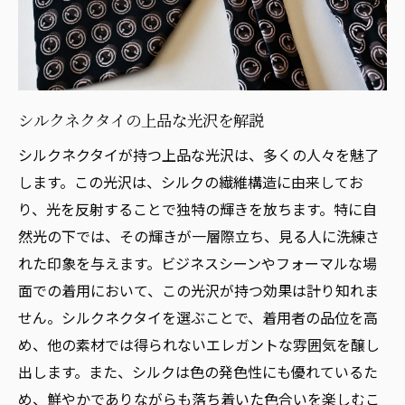
シルクネクタイ選びのポイントを紹介
ネクタイの素材選びで重要なシルクの特徴
シルクネクタイを選ぶときの注意点
特徴を活かしたシルクネクタイの選び方
シルクネクタイの上品な光沢を解説
シルクネクタイの特徴と利点を理解する
シルクネクタイが持つ上品な光沢は、多くの人々を魅了
選び方次第で変わるシルクネクタイの魅力
します。この光沢は、シルクの繊維構造に由来してお
り、光を反射することで独特の輝きを放ちます。特に自
フォーマルに映えるシルクの美しさ
然光の下では、その輝きが一層際立ち、見る人に洗練さ
フォーマルで輝くシルクネクタイの魅力
れた印象を与えます。ビジネスシーンやフォーマルな場
シルクネクタイがフォーマルに選ばれる理
面での着用において、この光沢が持つ効果は計り知れま
由
せん。シルクネクタイを選ぶことで、着用者の品位を高
フォーマルシーンで活躍するネクタイ選び
め、他の素材では得られないエレガントな雰囲気を醸し
シルクの美しさが際立つフォーマルシーン
出します。また、シルクは色の発色性にも優れているた
フォーマルな場に最適なシルクネクタイ
め、鮮やかでありながらも落ち着いた色合いを楽しむこ