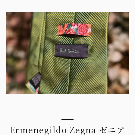
Ermenegildo Zegna ゼニア