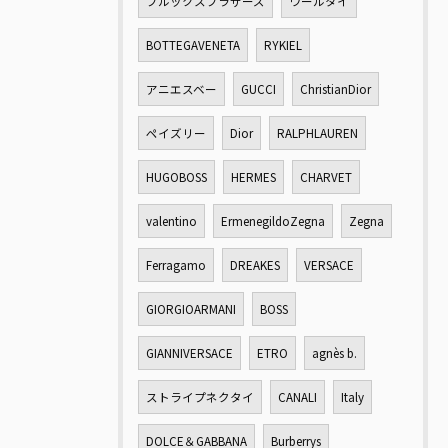
ブルックスブラザーズ
ウールタイ
BOTTEGAVENETA
RYKIEL
アニエスベー
GUCCI
ChristianDior
ペイズリー
Dior
RALPHLAUREN
HUGOBOSS
HERMES
CHARVET
valentino
ErmenegildoZegna
Zegna
Ferragamo
DREAKES
VERSACE
GIORGIOARMANI
BOSS
GIANNIVERSACE
ETRO
agnès b.
ストライプネクタイ
CANALI
Italy
DOLCE＆GABBANA
Burberrys