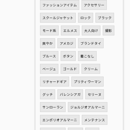
ファッションアイテム
アクセサリー
スクールジャケット
ロック
ブラック
モード系
エルメス
大人向け
撮影
爽やか
アメカジ
ブランドタイ
ブルース
ボタン
着こなし
ベージュ
ゴールド
クリーム
リチャードギア
プリティウーマン
グッチ
バレンシアガ
セリーヌ
サンローラン
ジョルジオアルマーニ
エンポリオアルマーニ
メンテナンス