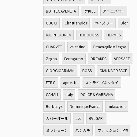
BOTTEGAVENETA
RYKIEL
アニエスベー
GUCCI
ChristianDior
ペイズリー
Dior
RALPHLAUREN
HUGOBOSS
HERMES
CHARVET
valentino
ErmenegildoZegna
Zegna
Ferragamo
DREAKES
VERSACE
GIORGIOARMANI
BOSS
GIANNIVERSACE
ETRO
agnès b.
ストライプネクタイ
CANALI
Italy
DOLCE＆GABBANA
Burberrys
DominiqueFrance
milaschon
カバーオール
Lee
BVLGARI
ミラショーン
ハンカチ
ファッション小物