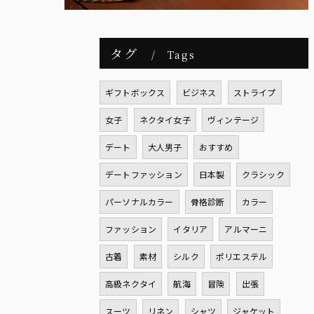
タグ
Tags
ギフトボックス
ビジネス
ストライプ
女子
ネクタイ女子
ヴィンテージ
デート
大人男子
おすすめ
デートファッション
日本製
クラシック
パーソナルカラー
骨格診断
カラー
ファッション
イタリア
アルマーニ
古着
素材
シルク
ポリエステル
高級ネクタイ
航海
冒険
出張
スーツ
リネン
シャツ
ジャケット