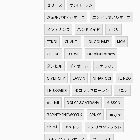
セリーヌ
サンローラン
ジョルジオアルマーニ
エンポリオアルマーニ
メンテナンス
ハンドメイド
ナポリ
FENDI
CHANEL
LONGCHAMP
MCM
CELINE
LOEWE
BrooksBrothers
ダンヒル
ディオール
ニナリッチ
GIVENCHY
LANVIN
NINARICCI
KENZO
TRUSSARDI
ポロラルフローレン
ゼニア
dunhill
DOLCE&GABBANA
MISSONI
BARNEYSNEWYORK
ARNYS
ungaro
Chloé
アメトラ
アメリカントラッド
ブルックスブラザーズ
ウールタイ