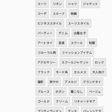
スーツ
リネン
シャツ
ジャケット
コーデ
スカーフ
映画
ビジネススタイル
スーツスタイル
パーティー
デニム
古着女子
アートタイ
音楽
スクール
制服
フローラル柄
ファッションアイテム
アクセサリー
スクールジャケット
ロック
ブラック
モード系
エルメス
大人向け
撮影
爽やか
アメカジ
ブランドタイ
ブルース
ボタン
着こなし
ベージュ
ゴールド
クリーム
リチャードギア
プリティウーマン
グッチ
バレンシアガ