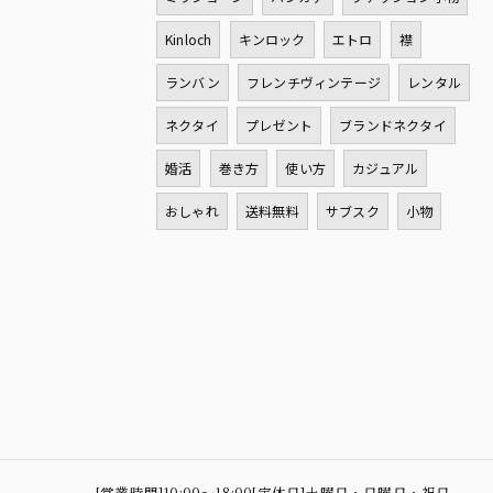
Kinloch
キンロック
エトロ
襟
ランバン
フレンチヴィンテージ
レンタル
ネクタイ
プレゼント
ブランドネクタイ
婚活
巻き方
使い方
カジュアル
おしゃれ
送料無料
サブスク
小物
[営業時間]10:00～18:00[定休日]土曜日・日曜日・祝日