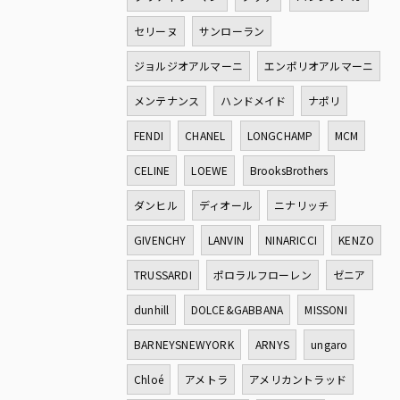
セリーヌ
サンローラン
ジョルジオアルマーニ
エンポリオアルマーニ
メンテナンス
ハンドメイド
ナポリ
FENDI
CHANEL
LONGCHAMP
MCM
CELINE
LOEWE
BrooksBrothers
ダンヒル
ディオール
ニナリッチ
GIVENCHY
LANVIN
NINARICCI
KENZO
TRUSSARDI
ポロラルフローレン
ゼニア
dunhill
DOLCE&GABBANA
MISSONI
BARNEYSNEWYORK
ARNYS
ungaro
Chloé
アメトラ
アメリカントラッド