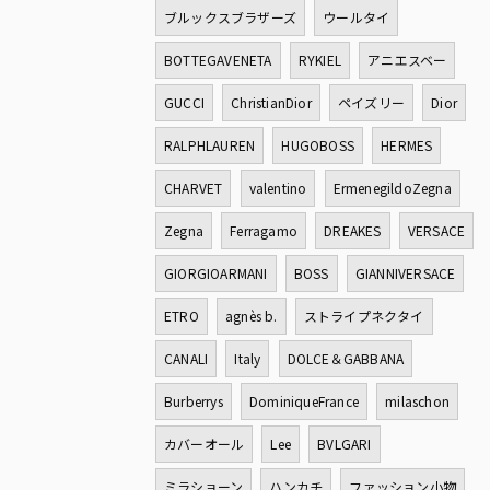
ブルックスブラザーズ
ウールタイ
BOTTEGAVENETA
RYKIEL
アニエスベー
GUCCI
ChristianDior
ペイズリー
Dior
RALPHLAUREN
HUGOBOSS
HERMES
CHARVET
valentino
ErmenegildoZegna
Zegna
Ferragamo
DREAKES
VERSACE
GIORGIOARMANI
BOSS
GIANNIVERSACE
ETRO
agnès b.
ストライプネクタイ
CANALI
Italy
DOLCE＆GABBANA
Burberrys
DominiqueFrance
milaschon
カバーオール
Lee
BVLGARI
ミラショーン
ハンカチ
ファッション小物