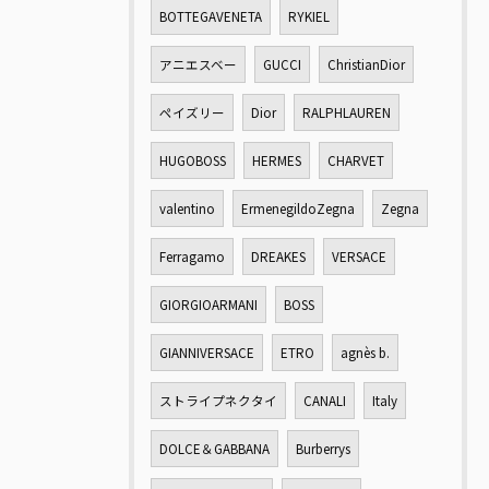
BOTTEGAVENETA
RYKIEL
アニエスベー
GUCCI
ChristianDior
ペイズリー
Dior
RALPHLAUREN
HUGOBOSS
HERMES
CHARVET
valentino
ErmenegildoZegna
Zegna
Ferragamo
DREAKES
VERSACE
GIORGIOARMANI
BOSS
GIANNIVERSACE
ETRO
agnès b.
ストライプネクタイ
CANALI
Italy
DOLCE＆GABBANA
Burberrys