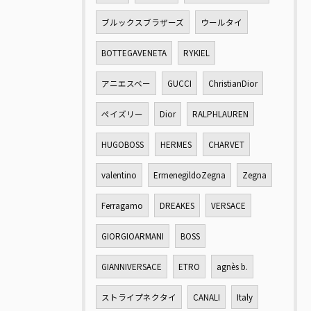
ブルックスブラザーズ
ウールタイ
BOTTEGAVENETA
RYKIEL
アニエスベー
GUCCI
ChristianDior
ペイズリー
Dior
RALPHLAUREN
HUGOBOSS
HERMES
CHARVET
valentino
ErmenegildoZegna
Zegna
Ferragamo
DREAKES
VERSACE
GIORGIOARMANI
BOSS
GIANNIVERSACE
ETRO
agnès b.
ストライプネクタイ
CANALI
Italy