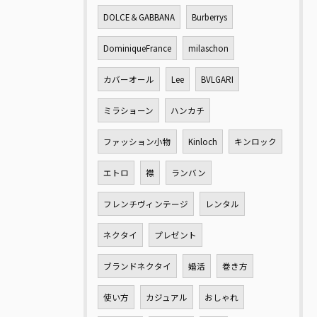
DOLCE＆GABBANA
Burberrys
DominiqueFrance
milaschon
カバーオール
Lee
BVLGARI
ミラショーン
ハンカチ
ファッション小物
Kinloch
キンロック
エトロ
襟
ランバン
フレンチヴィンテージ
レンタル
ネクタイ
プレゼント
ブランドネクタイ
婚活
巻き方
使い方
カジュアル
おしゃれ