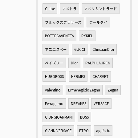
Chloé
アメトラ
アメリカントラッド
ブルックスブラザーズ
ウールタイ
BOTTEGAVENETA
RYKIEL
アニエスベー
GUCCI
ChristianDior
ペイズリー
Dior
RALPHLAUREN
HUGOBOSS
HERMES
CHARVET
valentino
ErmenegildoZegna
Zegna
Ferragamo
DREAKES
VERSACE
GIORGIOARMANI
BOSS
GIANNIVERSACE
ETRO
agnès b.