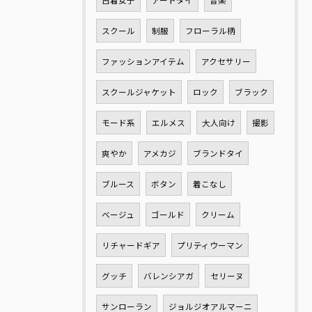
古着女子
アートタイ
音楽
スクール
制服
フローラル柄
ファッションアイテム
アクセサリー
スクールジャケット
ロック
ブラック
モード系
エルメス
大人向け
撮影
爽やか
アメカジ
ブランドタイ
ブルース
ボタン
着こなし
ベージュ
ゴールド
クリーム
リチャードギア
プリティウーマン
グッチ
バレンシアガ
セリーヌ
サンローラン
ジョルジオアルマーニ