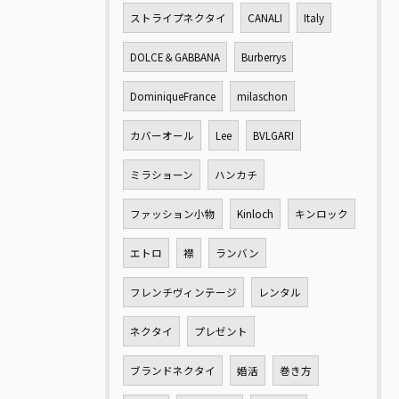
ストライプネクタイ
CANALI
Italy
DOLCE＆GABBANA
Burberrys
DominiqueFrance
milaschon
カバーオール
Lee
BVLGARI
ミラショーン
ハンカチ
ファッション小物
Kinloch
キンロック
エトロ
襟
ランバン
フレンチヴィンテージ
レンタル
ネクタイ
プレゼント
ブランドネクタイ
婚活
巻き方