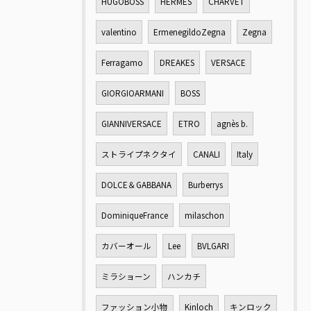
HUGOBOSS
HERMES
CHARVET
valentino
ErmenegildoZegna
Zegna
Ferragamo
DREAKES
VERSACE
GIORGIOARMANI
BOSS
GIANNIVERSACE
ETRO
agnès b.
ストライプネクタイ
CANALI
Italy
DOLCE＆GABBANA
Burberrys
DominiqueFrance
milaschon
カバーオール
Lee
BVLGARI
ミラショーン
ハンカチ
ファッション小物
Kinloch
キンロック