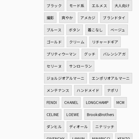
ブラック
モード系
エルメス
大人向け
撮影
爽やか
アメカジ
ブランドタイ
ブルース
ボタン
着こなし
ベージュ
ゴールド
クリーム
リチャードギア
プリティウーマン
グッチ
バレンシアガ
セリーヌ
サンローラン
ジョルジオアルマーニ
エンポリオアルマーニ
メンテナンス
ハンドメイド
ナポリ
FENDI
CHANEL
LONGCHAMP
MCM
CELINE
LOEWE
BrooksBrothers
ダンヒル
ディオール
ニナリッチ
GIVENCHY
LANVIN
NINARICCI
KENZO