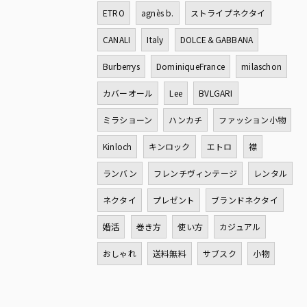
ETRO
agnès b.
ストライプネクタイ
CANALI
Italy
DOLCE＆GABBANA
Burberrys
DominiqueFrance
milaschon
カバーオール
Lee
BVLGARI
ミラショーン
ハンカチ
ファッション小物
Kinloch
キンロック
エトロ
襟
ランバン
フレンチヴィンテージ
レンタル
ネクタイ
プレゼント
ブランドネクタイ
婚活
巻き方
使い方
カジュアル
おしゃれ
送料無料
サブスク
小物