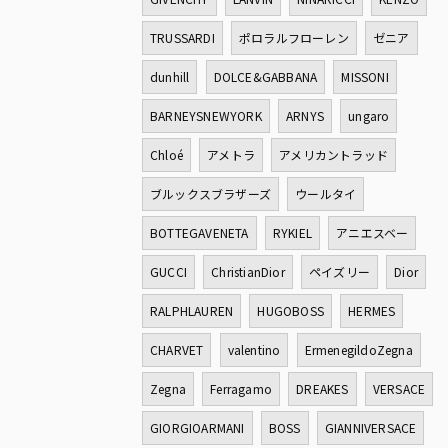
TRUSSARDI
ポロラルフローレン
ゼニア
dunhill
DOLCE&GABBANA
MISSONI
BARNEYSNEWYORK
ARNYS
ungaro
Chloé
アメトラ
アメリカントラッド
ブルックスブラザーズ
ウールタイ
BOTTEGAVENETA
RYKIEL
アニエスベー
GUCCI
ChristianDior
ペイズリー
Dior
RALPHLAUREN
HUGOBOSS
HERMES
CHARVET
valentino
ErmenegildoZegna
Zegna
Ferragamo
DREAKES
VERSACE
GIORGIOARMANI
BOSS
GIANNIVERSACE