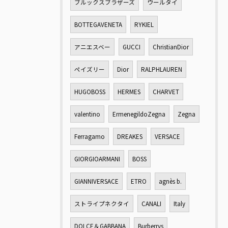
ブルックスブラザーズ
ウールタイ
BOTTEGAVENETA
RYKIEL
アニエスベー
GUCCI
ChristianDior
ペイズリー
Dior
RALPHLAUREN
HUGOBOSS
HERMES
CHARVET
valentino
ErmenegildoZegna
Zegna
Ferragamo
DREAKES
VERSACE
GIORGIOARMANI
BOSS
GIANNIVERSACE
ETRO
agnès b.
ストライプネクタイ
CANALI
Italy
DOLCE＆GABBANA
Burberrys