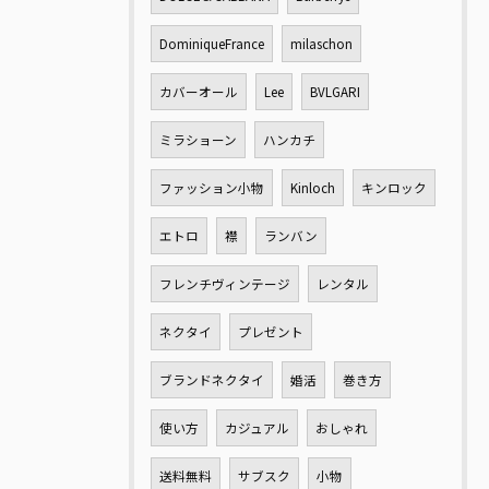
DominiqueFrance
milaschon
カバーオール
Lee
BVLGARI
ミラショーン
ハンカチ
ファッション小物
Kinloch
キンロック
エトロ
襟
ランバン
フレンチヴィンテージ
レンタル
ネクタイ
プレゼント
ブランドネクタイ
婚活
巻き方
使い方
カジュアル
おしゃれ
送料無料
サブスク
小物