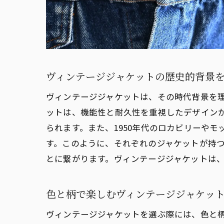
ヴ
ヴ
ヴィン
ヴ
ヴィンテージジャケットの歴史的背景
モ
ヴィンテージジャケットは、その時代背景を
ヴ
ットは、機能性と耐久性を重視したデザイン
シ
られます。また、1950年代のロカビリーや
素
す。このように、それぞれのジャケットが持
ヴ
とに繋がります。ヴィンテージジャケットは
ヴィン
ヴ
色と柄で楽しむヴィンテージジャケッ
ヒ
ヴィンテージジャケットを選ぶ際には、色と
ヴ