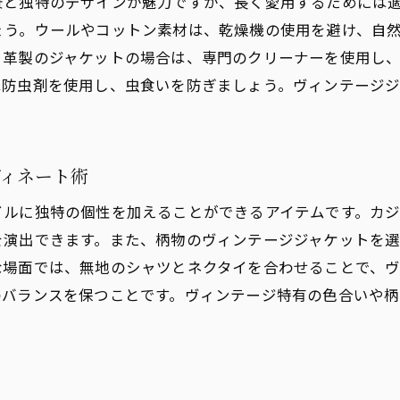
景と独特のデザインが魅力ですが、長く愛用するためには
分に合ったヴィンテージジャケットのサイズ選び
ょう。ウールやコットン素材は、乾燥機の使用を避け、自
ィンテージジャケットの本物と偽物の見分け方
。革製のジャケットの場合は、専門のクリーナーを使用し
値あるヴィンテージジャケットの見極め方
は防虫剤を使用し、虫食いを防ぎましょう。ヴィンテージ
ィンテージジャケット購入時の注意点とアドバイス
ィンテージジャケットの購入先と選び方のポイント
ディネート術
イルに独特の個性を加えることができるアイテムです。カジ
を演出できます。また、柄物のヴィンテージジャケットを選
な場面では、無地のシャツとネクタイを合わせることで、
のバランスを保つことです。ヴィンテージ特有の色合いや