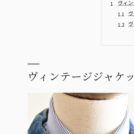
ヴィン
ヴ
ヴ
色
ヴ
お
ヴ
ヴィンテージジャケ
日常の
カ
ヴ
季
ア
オ