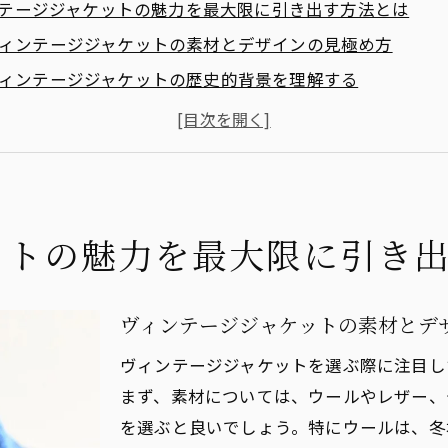
テージジャケットの魅力を最大限に引き出す方法とは
ィンテージジャケットの素材とデザインの見極め方
ィンテージジャケットの歴史的背景を理解する
と柄で楽しむヴィンテージジャケットの選び方
ィンテージジャケットで表現する個性とスタイル
手入れ方法で長持ちさせるヴィンテージジャケット
ィンテージジャケットを活かすコーディネート術
ットの魅力を最大限に引き
装いにヴィンテージジャケットを取り入れるコツ
ジュアルシーンで使えるヴィンテージジャケットの選び方
ヴィンテージジャケットの素材とデ
ィンテージジャケットと現代ファッションの融合テクニッ
節ごとのヴィンテージジャケットの活用法
ヴィンテージジャケットを選ぶ際に注目し
クセサリーと合わせるヴィンテージジャケットのスタイル
まず、素材については、ウールやレザー、
を選ぶと良いでしょう。特にウールは、冬
フィスカジュアルに適したヴィンテージジャケット