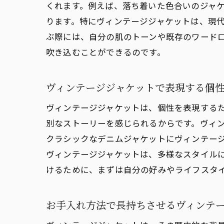
くれます。例えば、落ち着いた色合いのジャ
ヴ
ります。特にヴィンテージジャケットは、現
個
ぶ際には、自分の肌のトーンや既存のワード
フ
吹き込むことができるのです。
ヴィン
特
ヴィンテージジャケットで表現する個
ヴ
ヴィンテージジャケットは、個性を表現する
イ
別なストーリーを感じられるからです。ヴィ
ヴ
クラシックなデニムジャケットにヴィンテー
ヴィンテージジャケットは、多様なスタイル
思
けるために、まずは自分の好みやライフスタ
ヴ
ヴィン
お手入れ方法で長持ちさせるヴィンテ
ヴ