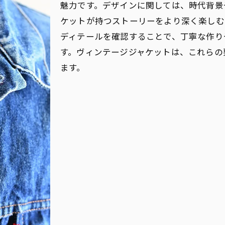
魅力です。デザインに関しては、時代背景
ィンテージジャケットで生まれる新しい日常コーデ
ケットが持つストーリーをより深く楽しむ
テージジャケットで個性を引き出すスタイリングテクニッ
ディテールを確認することで、丁寧な作り
ィンテージジャケットのシルエットで変わる印象
す。ヴィンテージジャケットは、これらの
素材ミックスで作るヴィンテージジャケットスタイル
ます。
ィンテージジャケットと帽子、バッグの組み合わせ方
ンプルなインナーで引き立てるヴィンテージジャケット
イヤードスタイルで魅せるヴィンテージジャケット
ィンテージジャケットに似合うシューズの選び方
ァッションにヴィンテージジャケットを融合させる秘訣
ィンテージジャケットでトレンドを取り入れる方法
ェンダーレススタイルに合うヴィンテージジャケット
ジタルファッション時代におけるヴィンテージジャケット
ィンテージジャケットで作るサステナブルなスタイル