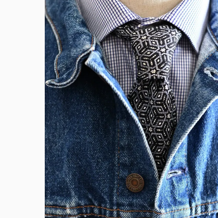
ヴ
ヴィン
ヴ
異
ヴ
シ
レ
ヴ
現代フ
ヴ
ジ
デ
ヴ