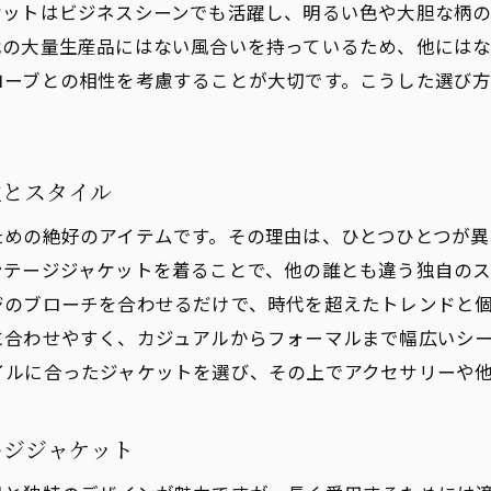
ケットはビジネスシーンでも活躍し、明るい色や大胆な柄
ィンテージジャケットが語る時代背景と文化
代の大量生産品にはない風合いを持っているため、他には
性を引き立てるヴィンテージジャケットの物語
ローブとの相性を考慮することが大切です。こうした選び
ァッションアイデンティティにおけるヴィンテージジャケ
テージジャケットで日常を特別な日に変える方法
別な日のためのヴィンテージジャケットの選び方
性とスタイル
ィンテージジャケットで演出するロマンティックスタイル
ための絶好のアイテムです。その理由は、ひとつひとつが
ベントシーンに映えるヴィンテージジャケットの活用術
ンテージジャケットを着ることで、他の誰とも違う独自の
ィンテージジャケットで華やかさをプラスするアクセント
ジのブローチを合わせるだけで、時代を超えたトレンドと
に合わせやすく、カジュアルからフォーマルまで幅広いシ
い出に残る日のためのヴィンテージジャケットの提案
イルに合ったジャケットを選び、その上でアクセサリーや
ィンテージジャケットと共に過ごす特別な一日
テージジャケット選びで知っておくべきポイント
ージジャケット
ィンテージジャケットの状態をチェックするコツ