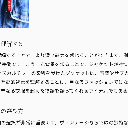
ィンテージジャケットのリメイクで生まれる新たな価値
ィンテージジャケットを通したファッションの再発見
テージジャケットで洗練されたスタイルを手に入れる
ィンテージジャケットで醸し出すエレガンス
を理解する
ノトーンスタイルにヴィンテージジャケットをプラスする
理解することで、より深い魅力を感じることができます。
ィンテージジャケットで華やかさを添えるカラースタイリ
が特徴です。こうした背景を知ることで、ジャケットが持
ルエットを活かしたヴィンテージジャケットの着こなし
モッズカルチャーの影響を受けたジャケットは、音楽やサブ
材感で楽しむヴィンテージジャケットの魅力
つ歴史的背景を理解することは、単なるファッションでは
ィンテージジャケットで格上げする大人のカジュアル
、単なる衣服を超えた物語を語ってくれるアイテムでもある
テージジャケットがもたらすファッションの深みとは
ィンテージジャケットとファッション哲学
トの選び方
ストリカルピースとしてのヴィンテージジャケット
柄の選択が非常に重要です。ヴィンテージならではの独特
ィンテージジャケットから学ぶファッションの変遷